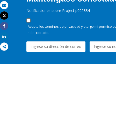
Correo electrónico
Notificaciones sobre Project p005834
Tweet
Imprimir
Acepto los términos de
privacidad
y otorgo mi permiso pa
Share
seleccionado.
Share