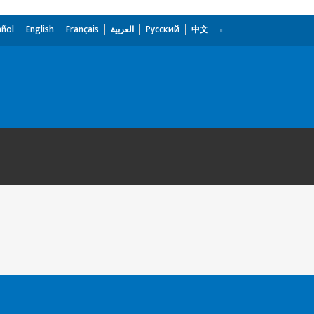
añol
English
Français
العربية
Русский
中文