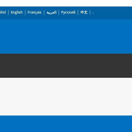
añol
English
Français
العربية
Русский
中文