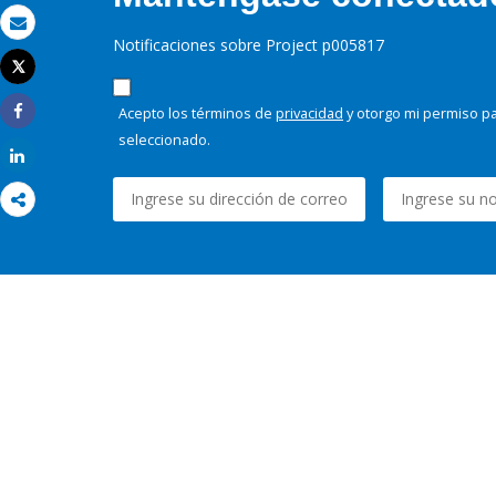
Correo electrónico
Notificaciones sobre Project p005817
Tweet
Imprimir
Acepto los términos de
privacidad
y otorgo mi permiso pa
Share
seleccionado.
Share