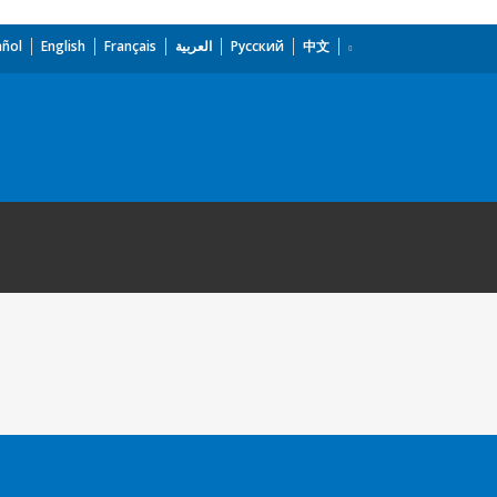
añol
English
Français
العربية
Русский
中文