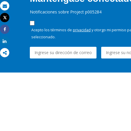
Correo electrónico
Notificaciones sobre Project p005284
Tweet
Imprimir
Acepto los términos de
privacidad
y otorgo mi permiso pa
Share
seleccionado.
Share