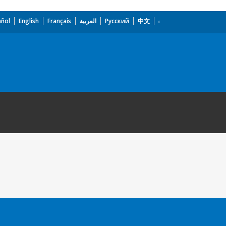
añol
English
Français
العربية
Русский
中文