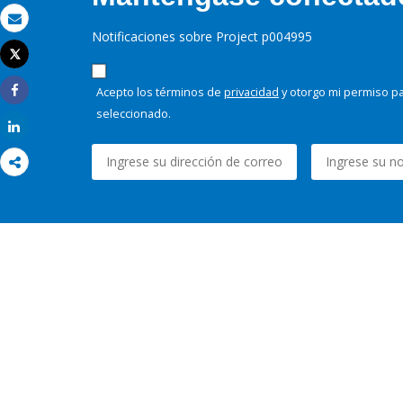
Correo electrónico
Notificaciones sobre Project p004995
Tweet
Imprimir
Acepto los términos de
privacidad
y otorgo mi permiso pa
Share
seleccionado.
Share