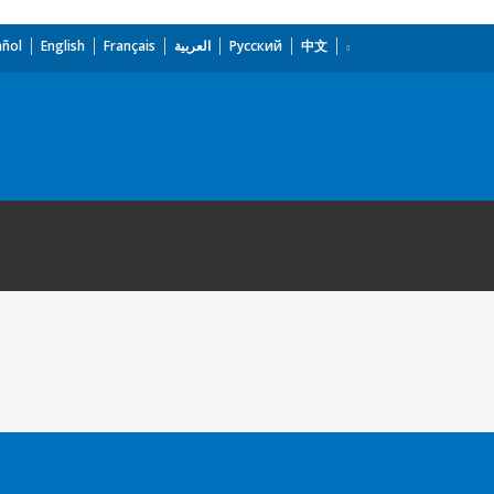
añol
English
Français
العربية
Русский
中文