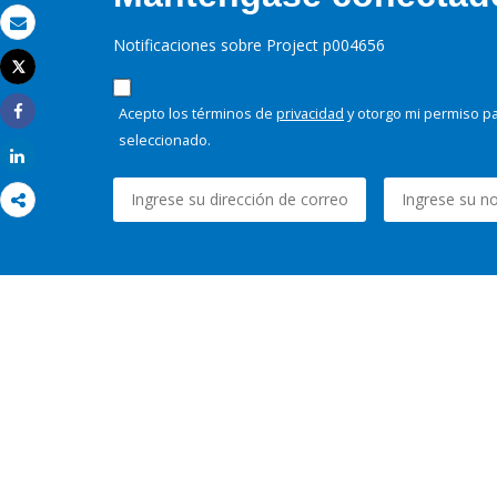
Correo electrónico
Notificaciones sobre Project p004656
Tweet
Imprimir
Acepto los términos de
privacidad
y otorgo mi permiso pa
Share
seleccionado.
Share