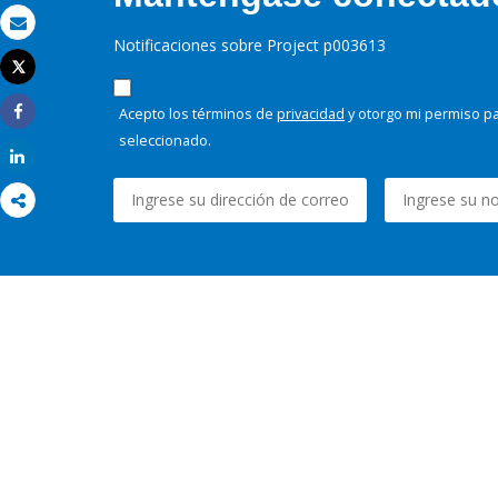
Correo electrónico
Notificaciones sobre Project p003613
Tweet
Imprimir
Acepto los términos de
privacidad
y otorgo mi permiso pa
Share
seleccionado.
Share