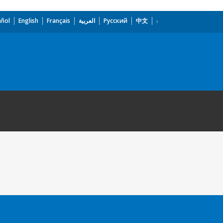
añol
English
Français
العربية
Русский
中文