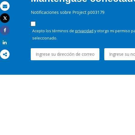
Correo electrónico
Notificaciones sobre Project p003179
Tweet
Imprimir
Acepto los términos de
privacidad
y otorgo mi permiso pa
Share
seleccionado.
Share