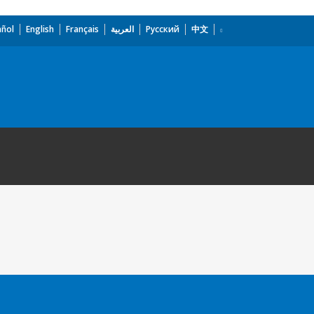
añol
English
Français
العربية
Русский
中文