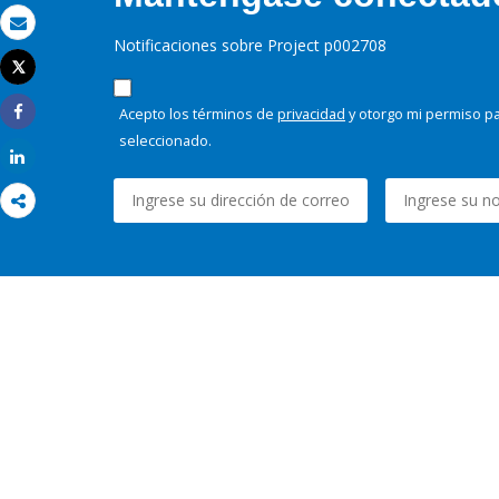
Correo electrónico
Notificaciones sobre Project p002708
Tweet
Imprimir
Acepto los términos de
privacidad
y otorgo mi permiso pa
Share
seleccionado.
Share