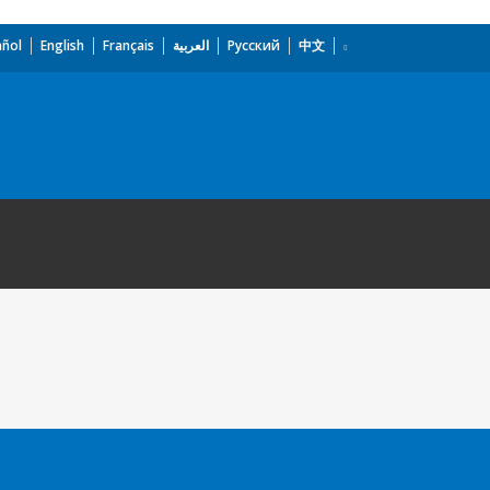
añol
English
Français
العربية
Русский
中文