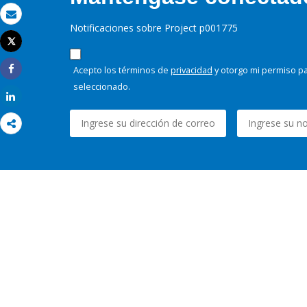
Correo electrónico
Notificaciones sobre Project p001775
Tweet
Imprimir
Acepto los términos de
privacidad
y otorgo mi permiso pa
Share
seleccionado.
Share