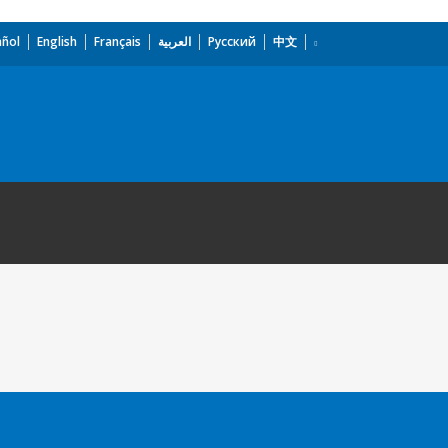
añol
English
Français
العربية
Русский
中文