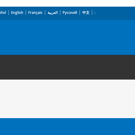
añol
English
Français
العربية
Русский
中文