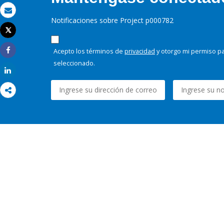
Correo electrónico
Notificaciones sobre Project p000782
Tweet
Imprimir
Acepto los términos de
privacidad
y otorgo mi permiso pa
Share
seleccionado.
Share