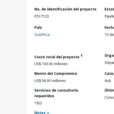
No. de identificación del proyecto
Esta
P517123
Pipel
País
Fech
Sudáfrica
15 de
1
Orga
Costo total del proyecto
Depar
US$ 100.00 millones
Monto del Compromiso
Cate
US$ 90.00 millones
N/A
Servicios de consultoría
Últi
requeridos
Conc
TBD
Notes