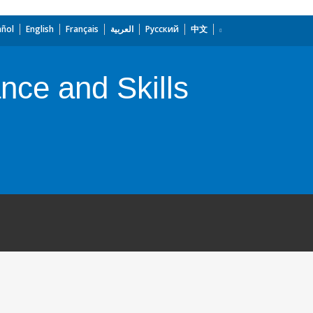
añol
English
Français
العربية
Русский
中文
nce and Skills