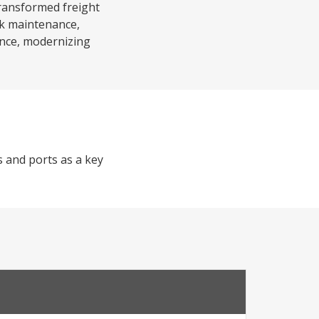
transformed freight
ck maintenance,
lence, modernizing
s and ports as a key