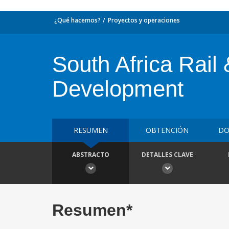
¿Qué hacemos?
Proyectos y operaciones
South Africa Rail
Development
RESUMEN
OBTENCIÓN
DO
ABSTRACTO
DETALLES CLAVE
Resumen*