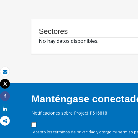
Sectores
No hay datos disponibles.
Correo electrónico
Tweet
Imprimir
Manténgase conectado,
Share
Share
Notificaciones sobre Project P516818
Acepto los términos de
privacidad
y otorgo mi permiso pa