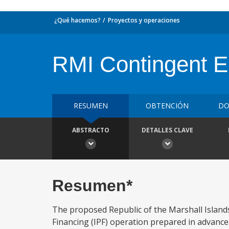
¿Qué hacemos?
Proyectos y operaciones
RMI Contingent 
RESUMEN
OBTENCIÓN
DO
ABSTRACTO
DETALLES CLAVE
Resumen*
The proposed Republic of the Marshall Island
Financing (IPF) operation prepared in advance 