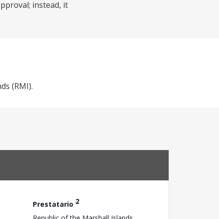
proval; instead, it
nds (RMI).
2
Prestatario
Republic of the Marshall Islands