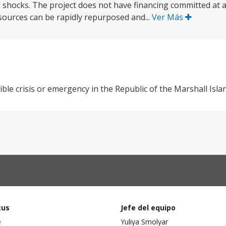
d shocks. The project does not have financing committed at ap
sources can be rapidly repurposed and...
Ver Más
ble crisis or emergency in the Republic of the Marshall Isla
tus
Jefe del equipo
e
Yuliya Smolyar