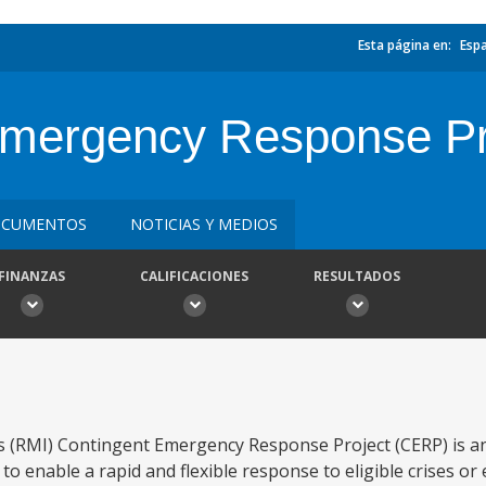
Esta página en:
Esp
Emergency Response Pr
CUMENTOS
NOTICIAS Y MEDIOS
FINANZAS
CALIFICACIONES
RESULTADOS
s (RMI) Contingent Emergency Response Project (CERP) is a
to enable a rapid and flexible response to eligible crises or