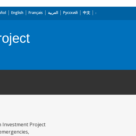
añol
English
Français
العربية
Русский
中文
oject
n Investment Project
 emergencies,