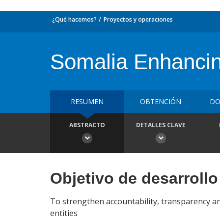
¿Qué hacemos?
Proyectos y operaciones
Somalia Enhancin
RESUMEN
OBTENCIÓN
DO
ABSTRACTO
DETALLES CLAVE
Objetivo de desarrollo
To strengthen accountability, transparency an
entities