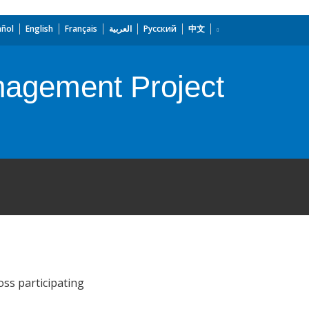
añol
English
Français
العربية
Русский
中文
nagement Project
oss participating