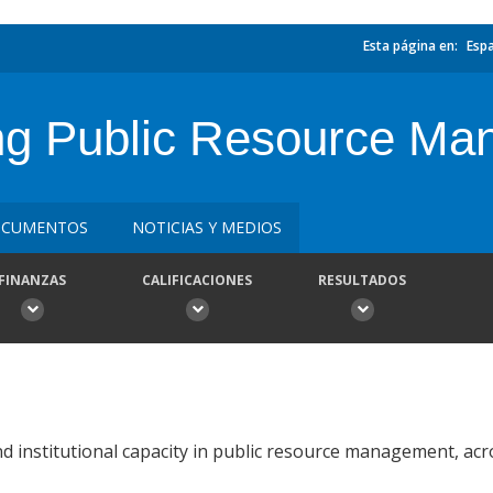
Esta página en:
Esp
g Public Resource Ma
CUMENTOS
NOTICIAS Y MEDIOS
FINANZAS
CALIFICACIONES
RESULTADOS
d institutional capacity in public resource management, acr