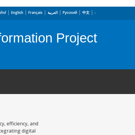
añol
English
Français
العربية
Русский
中文
ormation Project
y, efficiency, and
tegrating digital