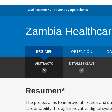
¿Qué hacemos?
Proyectos y operaciones
Zambia Healthcare
RESUMEN
OBTENCIÓN
DO
ABSTRACTO
DETALLES CLAVE
Resumen*
The project aims to improve utilization and qu
accountability through innovative digital syste