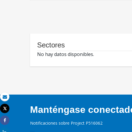
Sectores
No hay datos disponibles.
Correo electrónico
Manténgase conectado,
Tweet
Imprimir
Notificaciones sobre Project P516062
Share