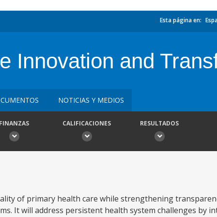
Esta página en:
Esp
 Innovation and Transf
CUMENTOS
NOTICIAS Y MEDIOS
FINANZAS
CALIFICACIONES
RESULTADOS
ality of primary health care while strengthening transparenc
ms. It will address persistent health system challenges by in