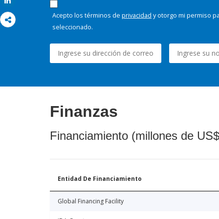
Share
Acepto los términos de
privacidad
y otorgo mi permiso pa
seleccionado.
Finanzas
Financiamiento (millones de US$
Entidad De Financiamiento
Global Financing Facility