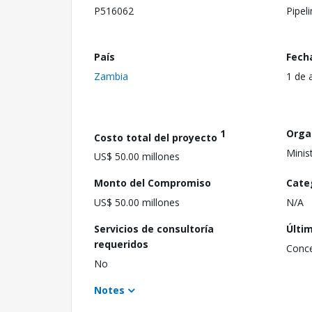
P516062
Pipel
País
Fech
Zambia
1 de 
1
Orga
Costo total del proyecto
Minis
US$ 50.00 millones
Monto del Compromiso
Cate
US$ 50.00 millones
N/A
Servicios de consultoría
Últi
requeridos
Conc
No
Notes