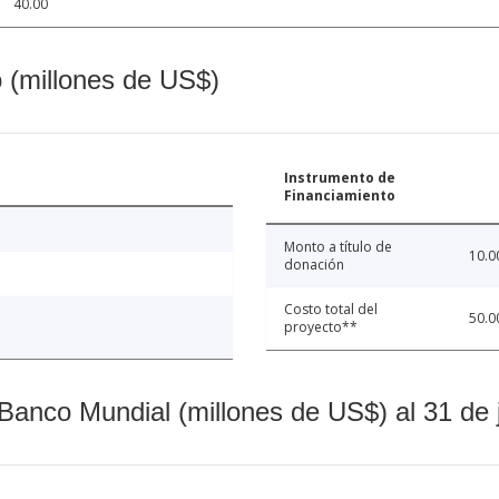
40.00
o (millones de US$)
Instrumento de
Financiamiento
Monto a título de
10.0
donación
Costo total del
50.0
proyecto**
Banco Mundial (millones de US$) al 31 de 