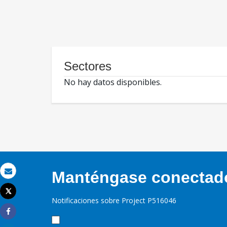
Sectores
No hay datos disponibles.
Manténgase conectado,
Correo electrónico
Tweet
Imprimir
Notificaciones sobre Project P516046
Share