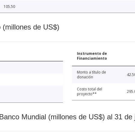
105.50
o (millones de US$)
Instrumento de
Financiamiento
Monto a título de
42.5
donación
Costo total del
295.
proyecto**
Banco Mundial (millones de US$) al 31 de 