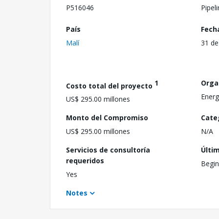
P516046
Pipel
País
Fech
Malí
31 de
1
Orga
Costo total del proyecto
Energ
US$ 295.00 millones
Monto del Compromiso
Cate
US$ 295.00 millones
N/A
Servicios de consultoría
Últi
requeridos
Begin
Yes
Notes