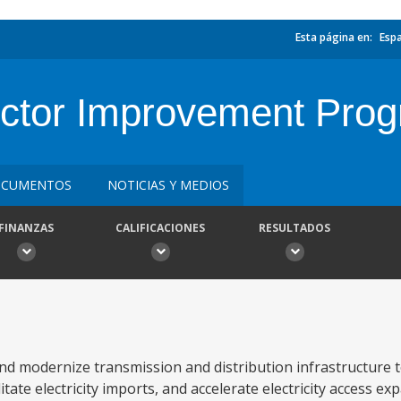
Esta página en:
Esp
Sector Improvement Pro
CUMENTOS
NOTICIAS Y MEDIOS
FINANZAS
CALIFICACIONES
RESULTADOS
nd modernize transmission and distribution infrastructure 
itate electricity imports, and accelerate electricity access e