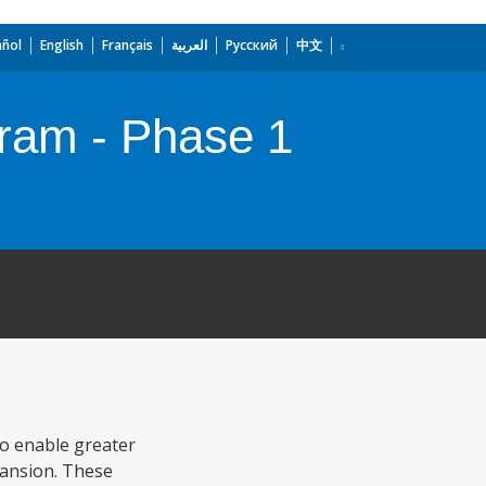
añol
English
Français
العربية
Русский
中文
gram - Phase 1
to enable greater
xpansion. These