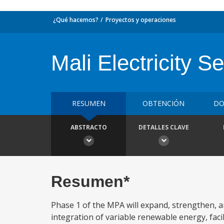
¿Qué hacemos?
Proyectos y operaciones
Mali Electricity 
RESUMEN
OBTENCIÓN
DO
ABSTRACTO
DETALLES CLAVE
Resumen*
Phase 1 of the MPA will expand, strengthen, a
integration of variable renewable energy, facil