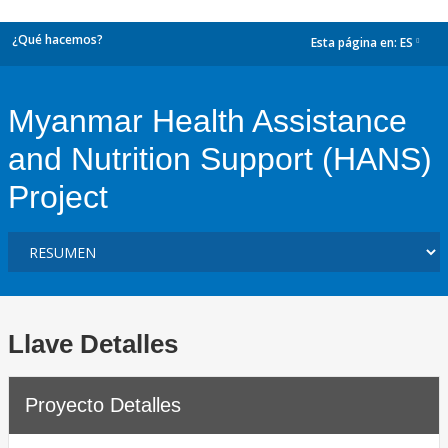
¿Qué hacemos?
Esta página en:
ES
dropdown
Myanmar Health Assistance
and Nutrition Support (HANS)
Project
Llave Detalles
Proyecto Detalles