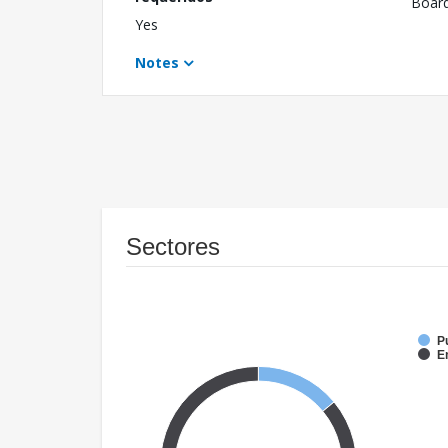
Boar
Yes
Notes
Sectores
P
E