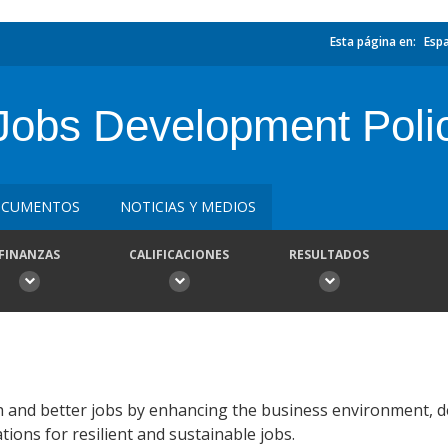
Esta página en:
Esp
 Jobs Development Poli
CUMENTOS
NOTICIAS Y MEDIOS
FINANZAS
CALIFICACIONES
RESULTADOS
 and better jobs by enhancing the business environment, 
tions for resilient and sustainable jobs.