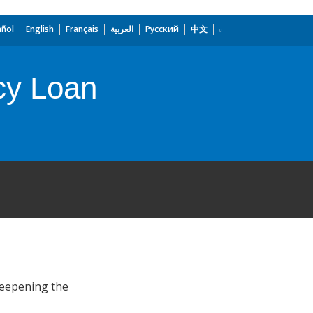
añol
English
Français
العربية
Русский
中文
cy Loan
deepening the