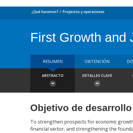
¿Qué hacemos?
Proyectos y operaciones
First Growth and
RESUMEN
OBTENCIÓN
DO
ABSTRACTO
DETALLES CLAVE
Objetivo de desarrollo
To strengthen prospects for economic growth
financial sector, and strengthening the founda