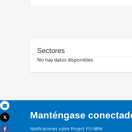
Sectores
No hay datos disponibles.
Correo electrónico
Manténgase conectado,
Tweet
Imprimir
Notificaciones sobre Project P514896