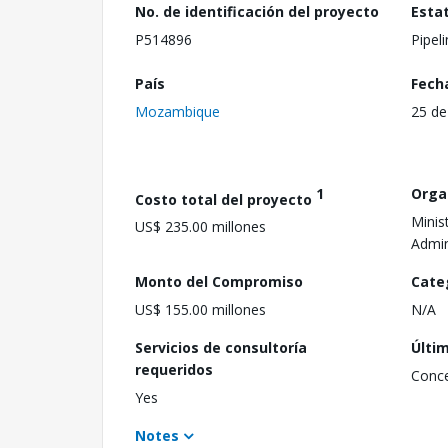
No. de identificación del proyecto
Esta
P514896
Pipel
País
Fech
Mozambique
25 de
1
Orga
Costo total del proyecto
Minis
US$ 235.00 millones
Admin
Monto del Compromiso
Cate
US$ 155.00 millones
N/A
Servicios de consultoría
Últi
requeridos
Conc
Yes
Notes