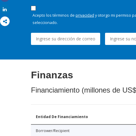
Share
Share
Acepto los términos de
privacidad
y otorgo mi permiso pa
seleccionado.
Finanzas
Financiamiento (millones de US$
Entidad De Financiamiento
Borrower/Recipient