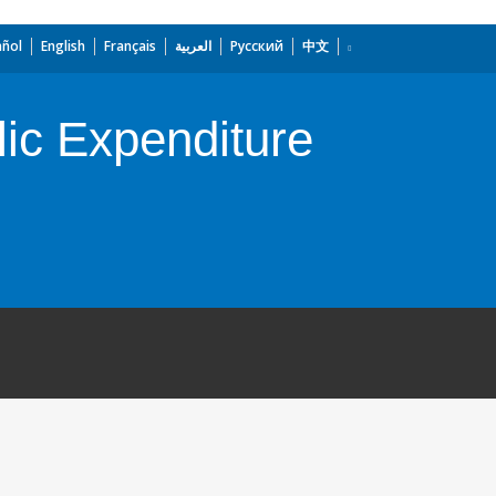
añol
English
Français
العربية
Русский
中文
ic Expenditure