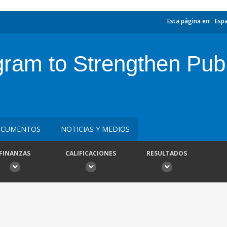
Esta página en:
Esp
am to Strengthen Publ
CUMENTOS
NOTICIAS Y MEDIOS
FINANZAS
CALIFICACIONES
RESULTADOS