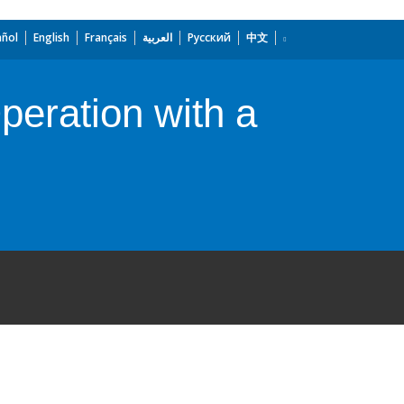
añol
English
Français
العربية
Русский
中文
eration with a