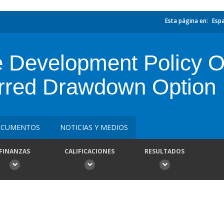
Esta página en:
Esp
 Development Policy Op
rred Drawdown Option
CUMENTOS
NOTICIAS Y MEDIOS
FINANZAS
CALIFICACIONES
RESULTADOS