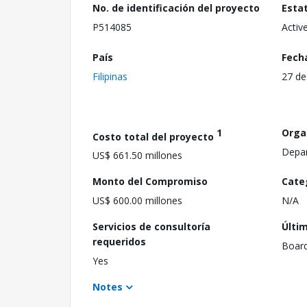
No. de identificación del proyecto
Esta
P514085
Activ
País
Fech
Filipinas
27 de
1
Orga
Costo total del proyecto
Depar
US$ 661.50 millones
Monto del Compromiso
Cate
US$ 600.00 millones
N/A
Servicios de consultoría
Últi
requeridos
Boar
Yes
Notes