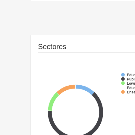
Sectores
Educ
Publ
Lowe
Educ
Ense