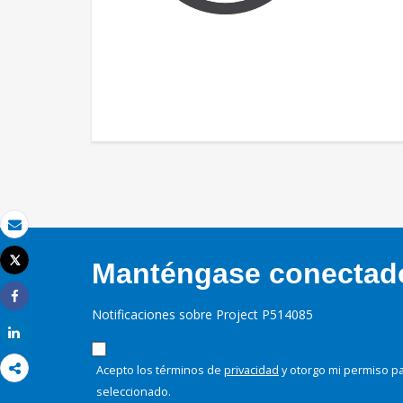
Correo electrónico
Tweet
Manténgase conectado,
Imprimir
Share
Notificaciones sobre Project P514085
Share
Acepto los términos de
privacidad
y otorgo mi permiso pa
seleccionado.