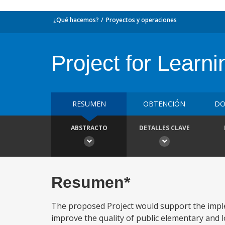
¿Qué hacemos?
Proyectos y operaciones
Project for Learn
RESUMEN
OBTENCIÓN
DO
ABSTRACTO
DETALLES CLAVE
Resumen*
The proposed Project would support the impl
improve the quality of public elementary and 