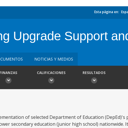
Esta página en:
Esp
ing Upgrade Support an
CUMENTOS
NOTICIAS Y MEDIOS
FINANZAS
CALIFICACIONES
RESULTADOS
ementation of selected Department of Education (DepEd)'s
lower secondary education (junior high school) nationwide. 