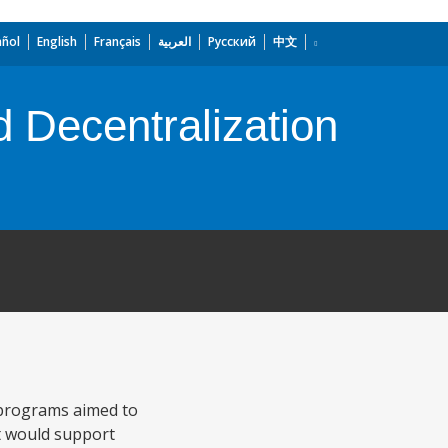
añol
English
Français
العربية
Русский
中文
d Decentralization
 programs aimed to
It would support