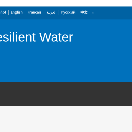
añol
English
Français
العربية
Русский
中文
silient Water