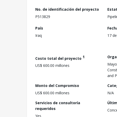
No. de identificación del proyecto
Esta
P513829
Pipel
País
Fech
Iraq
17 de
1
Orga
Costo total del proyecto
Mayor
US$ 600.00 millones
Const
and P
Monto del Compromiso
Cate
US$ 600.00 millones
N/A
Servicios de consultoría
Últi
requeridos
Conc
Yes