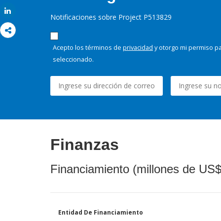
Share
Notificaciones sobre Project P513829
Acepto los términos de
privacidad
y otorgo mi permiso pa
seleccionado.
Finanzas
Financiamiento (millones de US$
Entidad De Financiamiento