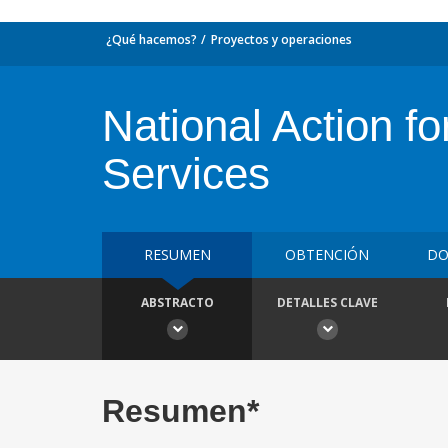
¿Qué hacemos?
Proyectos y operaciones
National Action f
Services
RESUMEN
OBTENCIÓN
DO
ABSTRACTO
DETALLES CLAVE
Resumen*