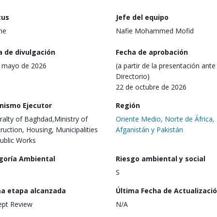
tus
Jefe del equipo
ine
Nafie Mohammed Mofid
a de divulgación
Fecha de aprobación
 mayo de 2026
(a partir de la presentación ante 
Directorio)
22 de octubre de 2026
nismo Ejecutor
Región
alty of Baghdad,Ministry of
Oriente Medio, Norte de África,
ruction, Housing, Municipalities
Afganistán y Pakistán
ublic Works
goría Ambiental
Riesgo ambiental y social
S
ma etapa alcanzada
Última Fecha de Actualizaci
ept Review
N/A