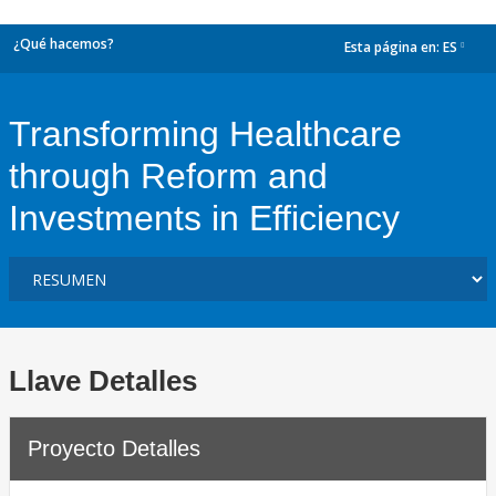
¿Qué hacemos?
Esta página en:
ES
dropdown
Transforming Healthcare
through Reform and
Investments in Efficiency
Llave Detalles
Proyecto Detalles