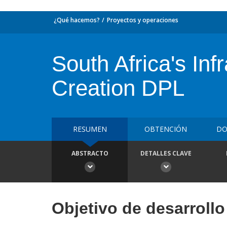
¿Qué hacemos?
Proyectos y operaciones
South Africa's In
Creation DPL
RESUMEN
OBTENCIÓN
DO
ABSTRACTO
DETALLES CLAVE
Objetivo de desarrollo