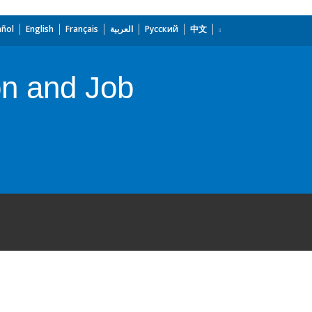
añol
English
Français
العربية
Русский
中文
on and Job