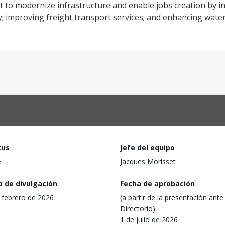
rt to modernize infrastructure and enable jobs creation by i
ply; improving freight transport services; and enhancing wate
tus
Jefe del equipo
e
Jacques Morisset
a de divulgación
Fecha de aprobación
 febrero de 2026
(a partir de la presentación ante 
Directorio)
1 de julio de 2026