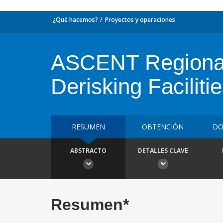
¿Qué hacemos?
Proyectos y operaciones
ASCENT Regional 
Derisking Faciliti
RESUMEN
OBTENCIÓN
DO
ABSTRACTO
DETALLES CLAVE
Resumen*