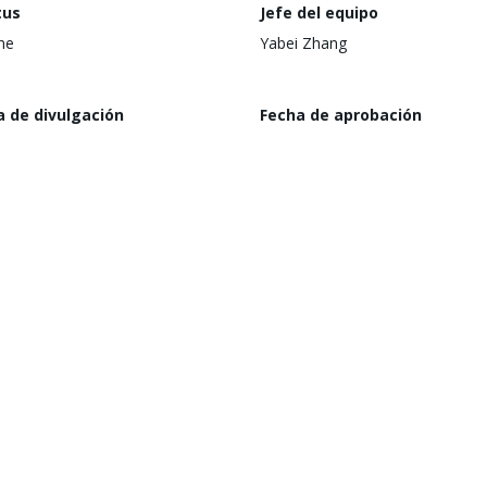
tus
Jefe del equipo
ine
Yabei Zhang
a de divulgación
Fecha de aprobación
marzo de 2026
(a partir de la presentación ante 
Directorio)
3 de diciembre de 2026
nismo Ejecutor
Región
an Trade and Investment
Eastern and Southern Africa
opment Insurance
goría Ambiental
Riesgo ambiental y social
S
ma etapa alcanzada
Última Fecha de Actualizaci
ept Review
N/A