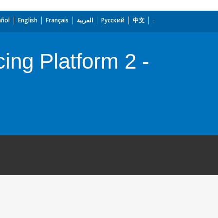
añol
English
Français
العربية
Русский
中文
ng Platform 2 -