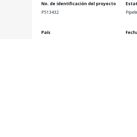
No. de identificación del proyecto
Esta
P513432
Pipel
País
Fech
Eastern and Southern Africa
9 de 
1
Orga
Costo total del proyecto
Afric
US$ 345.00 millones
Devel
Monto del Compromiso
Cate
US$ 40.00 millones
N/A
Servicios de consultoría
Últi
requeridos
Conc
Yes