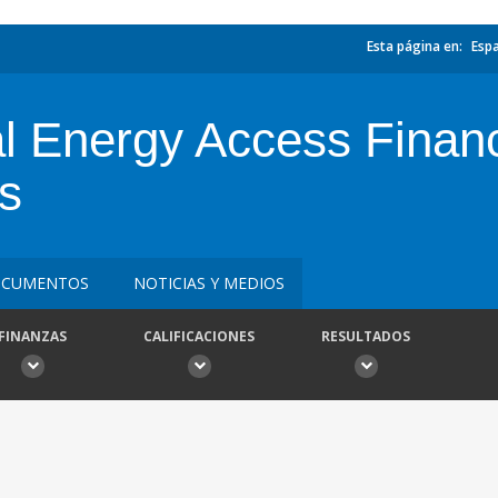
Esta página en:
Esp
Energy Access Financi
es
CUMENTOS
NOTICIAS Y MEDIOS
FINANZAS
CALIFICACIONES
RESULTADOS