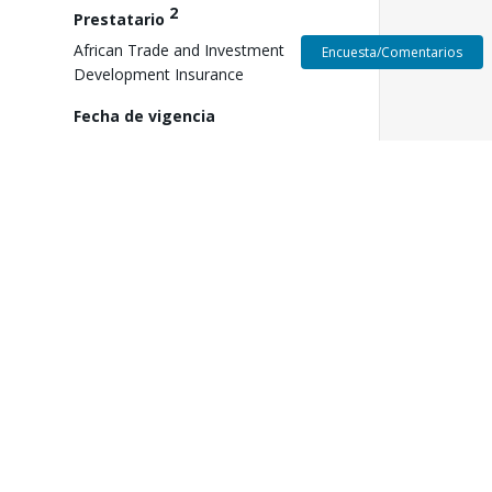
2
Prestatario
African Trade and Investment
Encuesta/Comentarios
Development Insurance
Fecha de vigencia
el
N/A
3
Aprobación FY
2027
Fecha de Cierre
28 de junio de 2030
ón