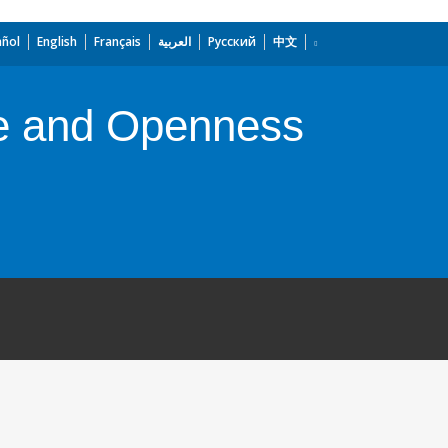
añol
English
Français
العربية
Русский
中文
ce and Openness