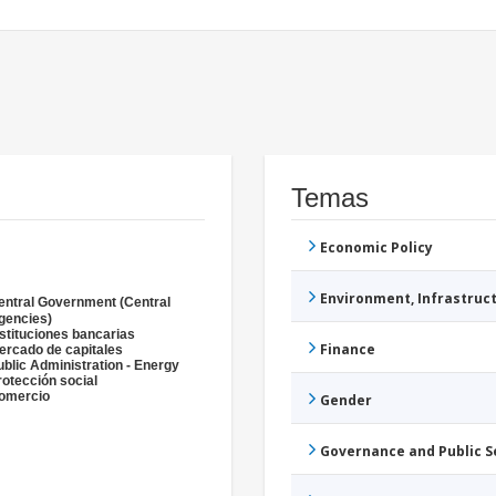
Temas
Economic Policy
Environment, Infrastru
entral Government (Central
gencies)
nstituciones bancarias
Finance
ercado de capitales
ublic Administration - Energy
rotección social
omercio
Gender
Governance and Public 