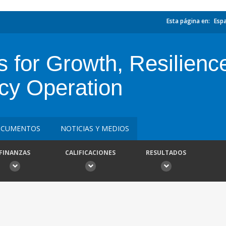
Esta página en:
Esp
s for Growth, Resilien
cy Operation
CUMENTOS
NOTICIAS Y MEDIOS
FINANZAS
CALIFICACIONES
RESULTADOS