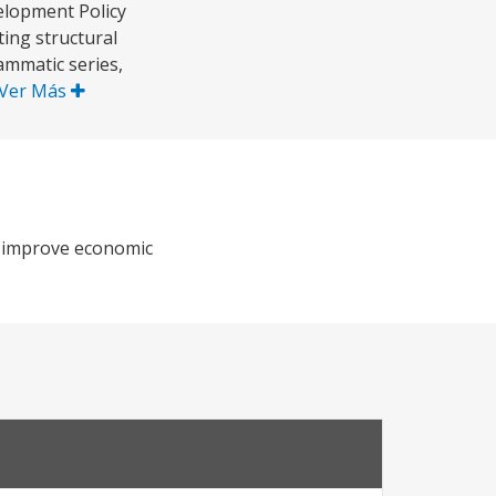
elopment Policy
ting structural
ammatic series,
Ver Más
d improve economic