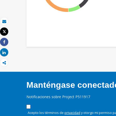
Correo electrónico
Tweet
Imprimir
Share
Share
Manténgase conectado,
Notificaciones sobre Project P511917
Acepto los términos de
privacidad
y otorgo mi permiso pa