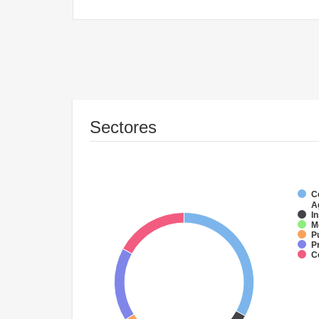
Sectores
C
A
I
M
P
P
C