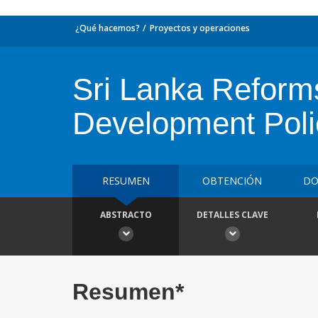
¿Qué hacemos?
Proyectos y operaciones
Sri Lanka Reform
Development Poli
RESUMEN
OBTENCIÓN
DO
ABSTRACTO
DETALLES CLAVE
Resumen*