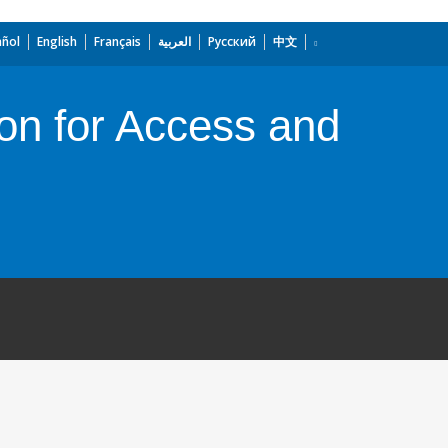
añol
English
Français
العربية
Русский
中文
ion for Access and