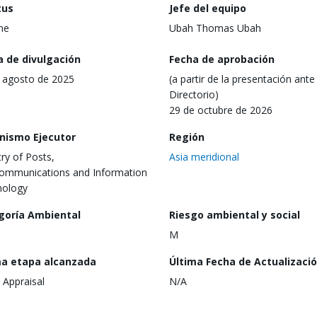
tus
Jefe del equipo
ine
Ubah Thomas Ubah
a de divulgación
Fecha de aprobación
 agosto de 2025
(a partir de la presentación ante 
Directorio)
29 de octubre de 2026
nismo Ejecutor
Región
try of Posts,
Asia meridional
ommunications and Information
nology
goría Ambiental
Riesgo ambiental y social
M
ma etapa alcanzada
Última Fecha de Actualizaci
 Appraisal
N/A