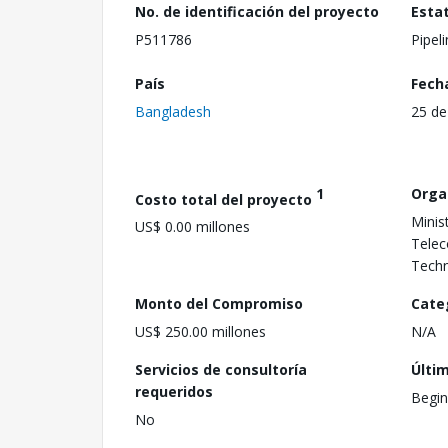
No. de identificación del proyecto
Esta
P511786
Pipel
País
Fech
Bangladesh
25 de
1
Orga
Costo total del proyecto
Minis
US$ 0.00 millones
Telec
Tech
Monto del Compromiso
Cate
US$ 250.00 millones
N/A
Servicios de consultoría
Últi
requeridos
Begin
No