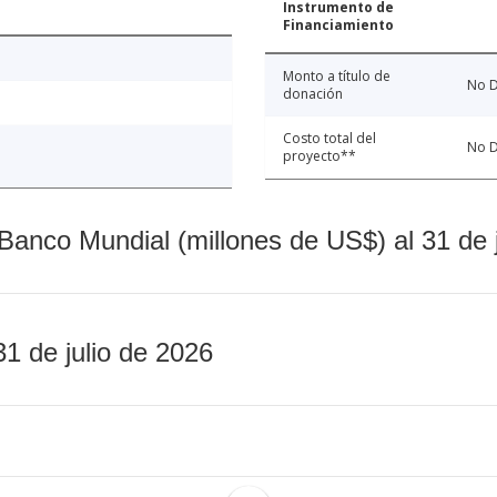
Instrumento de
Financiamiento
Monto a título de
No D
donación
Costo total del
No D
proyecto**
Banco Mundial (millones de US$) al 31 de 
31 de julio de 2026