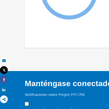
Correo electrónico
Tweet
Imprimir
Manténgase conectado,
Share
Share
Notificaciones sobre Project P511700