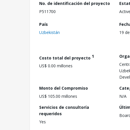
No. de identificación del proyecto
Esta
P511700
Activ
País
Fech
Uzbekistán
19 de
1
Orga
Costo total del proyecto
Centr
US$ 0.00 millones
Uzbek
Deve
Monto del Compromiso
Cate
US$ 105.00 millones
N/A
Servicios de consultoría
Últi
requeridos
Boar
Yes