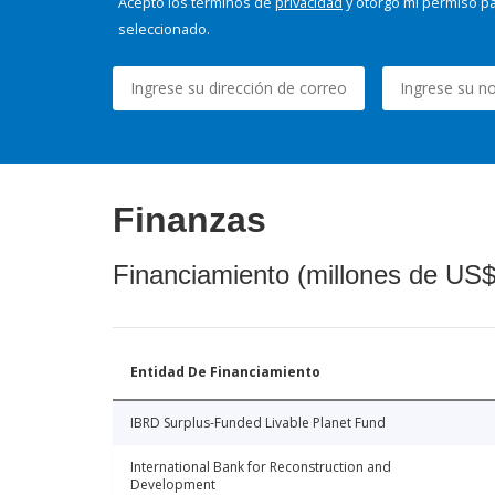
Acepto los términos de
privacidad
y otorgo mi permiso pa
seleccionado.
Finanzas
Financiamiento (millones de US$
Entidad De Financiamiento
IBRD Surplus-Funded Livable Planet Fund
International Bank for Reconstruction and
Development