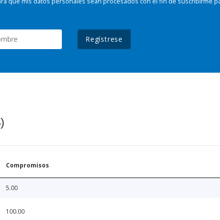
ra que mis datos personales sean procesados con el fin de suscribirme p
Regístrese
)
Compromisos
5.00
100.00