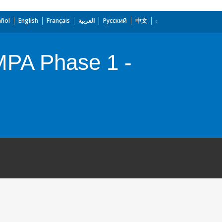
añol
English
Français
العربية
Русский
中文
MPA Phase 1 -