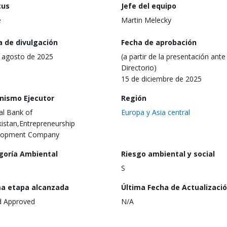
tus
Jefe del equipo
e
Martin Melecky
a de divulgación
Fecha de aprobación
 agosto de 2025
(a partir de la presentación ante 
Directorio)
15 de diciembre de 2025
nismo Ejecutor
Región
al Bank of
Europa y Asia central
istan,Entrepreneurship
lopment Company
goría Ambiental
Riesgo ambiental y social
S
ma etapa alcanzada
Última Fecha de Actualizaci
d Approved
N/A