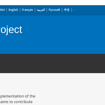
añol
English
Français
العربية
Русский
中文
oject
mplementation of the
 aims to contribute