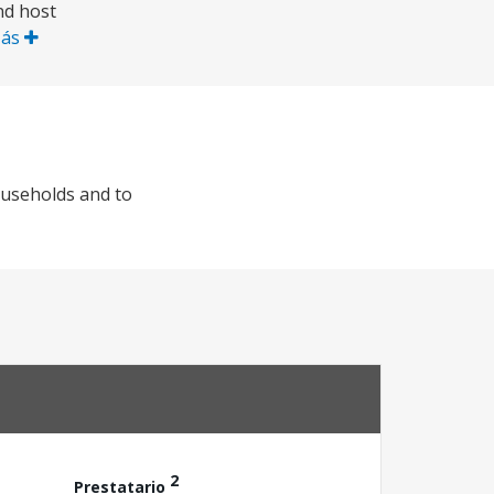
nd host
Más
ouseholds and to
2
Prestatario