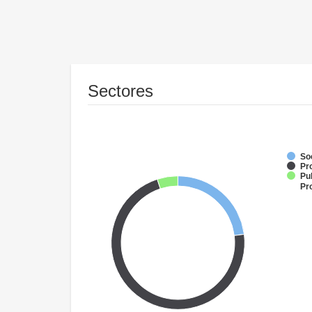
Sectores
So
Pr
Pub
Pr