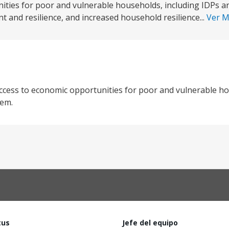
ities for poor and vulnerable households, including IDPs a
nd resilience, and increased household resilience...
Ver 
 access to economic opportunities for poor and vulnerable h
tem.
tus
Jefe del equipo