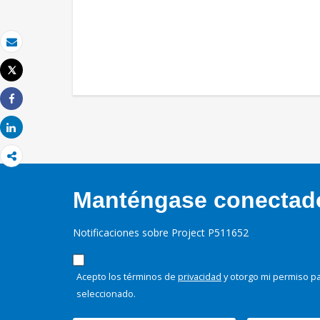
Correo electrónico
Tweet
Imprimir
Share
Share
Manténgase conectado,
Notificaciones sobre Project P511652
Acepto los términos de
privacidad
y otorgo mi permiso pa
seleccionado.