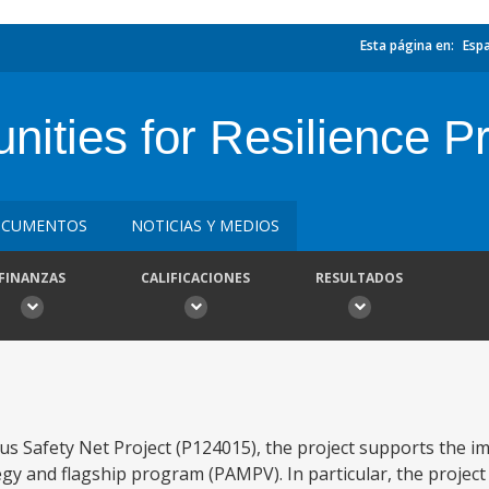
Esta página en:
Esp
ities for Resilience Pr
CUMENTOS
NOTICIAS Y MEDIOS
FINANZAS
CALIFICACIONES
RESULTADOS
s Safety Net Project (P124015), the project supports the i
egy and flagship program (PAMPV). In particular, the project