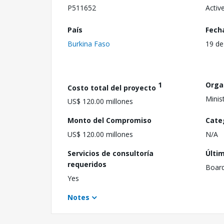
P511652
Activ
País
Fech
Burkina Faso
19 de
1
Orga
Costo total del proyecto
Minis
US$ 120.00 millones
Monto del Compromiso
Cate
US$ 120.00 millones
N/A
Servicios de consultoría
Últi
requeridos
Boar
Yes
Notes