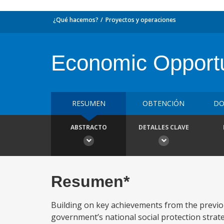
¿Qué hacemos?
Proyectos y operaciones
Economic Opportun
RESUMEN
OBTENCIÓN
DO
ABSTRACTO
DETALLES CLAVE
Resumen*
Building on key achievements from the previou
government’s national social protection strat