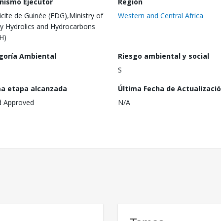
nismo Ejecutor
Región
ricite de Guinée (EDG),Ministry of
Western and Central Africa
y Hydrolics and Hydrocarbons
H)
goría Ambiental
Riesgo ambiental y social
S
ma etapa alcanzada
Última Fecha de Actualizaci
d Approved
N/A