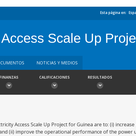
Esta página en:
Esp
y Access Scale Up Proj
CUMENTOS
NOTICIAS Y MEDIOS
FINANZAS
CALIFICACIONES
RESULTADOS
ricity Access Scale Up Project for Guinea are to: (i) increase
s; and (ii) improve the operational performance of the power u