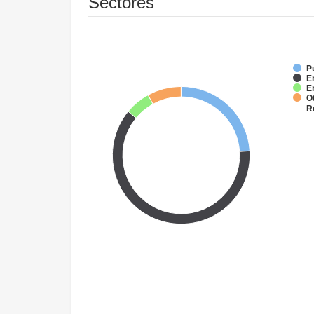
Sectores
P
E
E
O
R