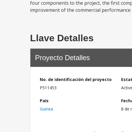
four components to the project, the first co
improvement of the commercial performance o
Llave Detalles
Proyecto Detalles
No. de identificación del proyecto
Esta
P511453
Activ
País
Fech
Guinea
8 de 