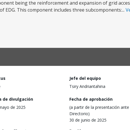
mponent being the reinforcement and expansion of grid acces
f EDG. This component includes three subcomponents:...
V
tus
Jefe del equipo
e
Tsiry Andriantahina
a de divulgación
Fecha de aprobación
mayo de 2025
(a partir de la presentación ante 
Directorio)
30 de junio de 2025