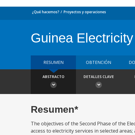
¿Qué hacemos?
Proyectos y operaciones
Guinea Electricit
RESUMEN
OBTENCIÓN
DO
ABSTRACTO
DETALLES CLAVE
Resumen*
The objectives of the Second Phase of the Elect
access to electricity services in selected area