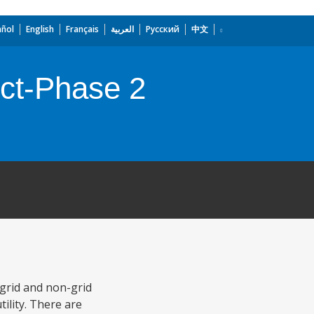
añol
English
Français
العربية
Русский
中文
ect-Phase 2
 grid and non-grid
tility. There are