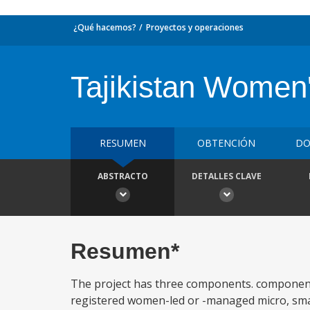
¿Qué hacemos?
Proyectos y operaciones
Tajikistan Wome
RESUMEN
OBTENCIÓN
DO
ABSTRACTO
DETALLES CLAVE
Resumen*
The project has three components. component 
registered women-led or -managed micro, sm