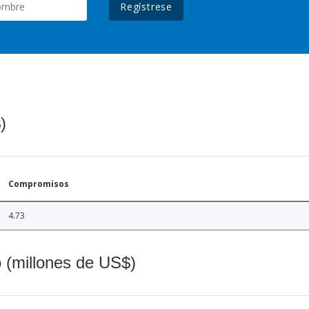
Regístrese
)
Compromisos
4.73
o (millones de US$)