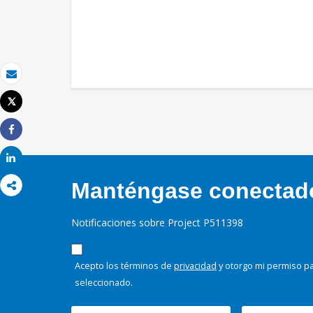
Correo electrónico
Tweet
Imprimir
Share
Share
Manténgase conectado,
Notificaciones sobre Project P511398
Acepto los términos de
privacidad
y otorgo mi permiso pa
seleccionado.