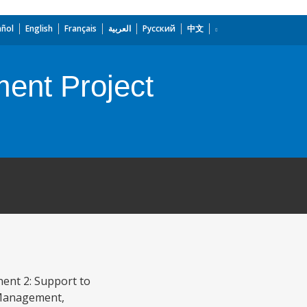
añol
English
Français
العربية
Русский
中文
ent Project
ent 2: Support to
 Management,