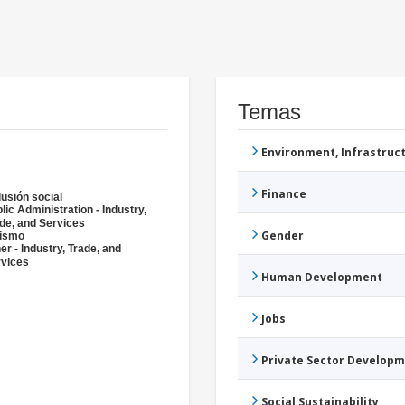
Temas
Environment, Infrastru
Finance
lusión social
lic Administration - Industry,
de, and Services
Gender
rismo
er - Industry, Trade, and
rvices
Human Development
Jobs
Private Sector Develop
Social Sustainability