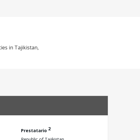
es in Tajikistan,
2
Prestatario
Republic of Tajikistan