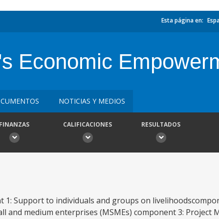
Esta página en:
Esp
n's Economic Empowerm
CUMENTOS
NOTICIAS Y MEDIOS
FINANZAS
CALIFICACIONES
RESULTADOS
1: Support to individuals and groups on livelihoodscompon
all and medium enterprises (MSMEs) component 3: Project