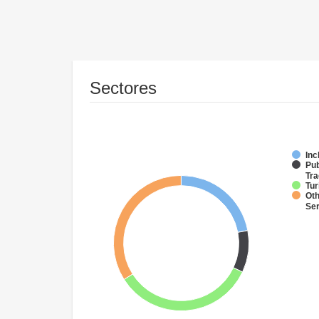
Sectores
Inc
Pub
Tra
Tu
Oth
Se