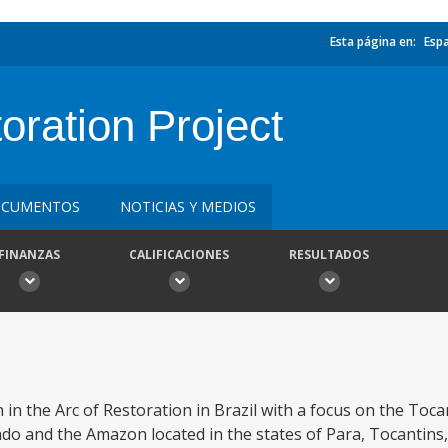
Esta página en:
Esp
toration Project
CUMENTOS
NOTICIAS Y MEDIOS
FINANZAS
CALIFICACIONES
RESULTADOS
 in the Arc of Restoration in Brazil with a focus on the Toc
rado and the Amazon located in the states of Para, Tocantin