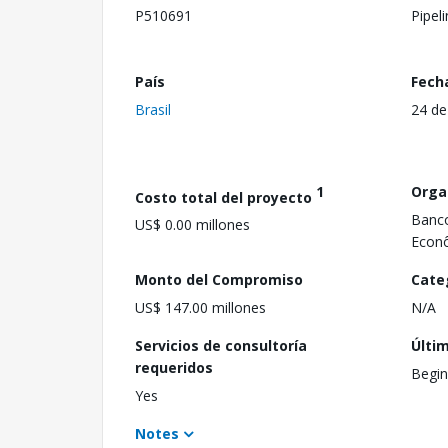
P510691
Pipel
País
Fech
Brasil
24 de
1
Orga
Costo total del proyecto
Banco
US$ 0.00 millones
Econô
Monto del Compromiso
Cate
US$ 147.00 millones
N/A
Servicios de consultoría
Últi
requeridos
Begin
Yes
Notes