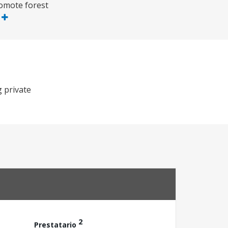
romote forest
s
g private
2
Prestatario