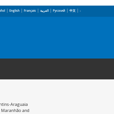
añol
English
Français
العربية
Русский
中文
antins-Araguaia
s, Maranhão and