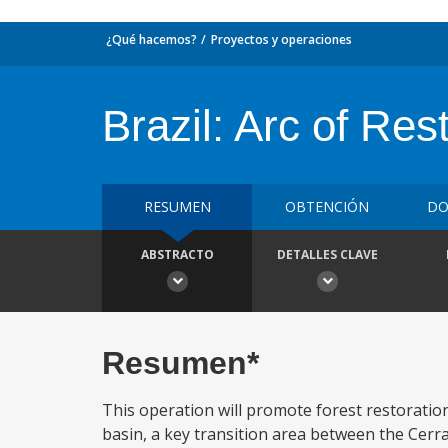
¿Qué hacemos?
Proyectos y operaciones
Brazil: Arc of Res
RESUMEN
OBTENCIÓN
DO
ABSTRACTO
DETALLES CLAVE
Resumen*
This operation will promote forest restoration
basin, a key transition area between the Cer