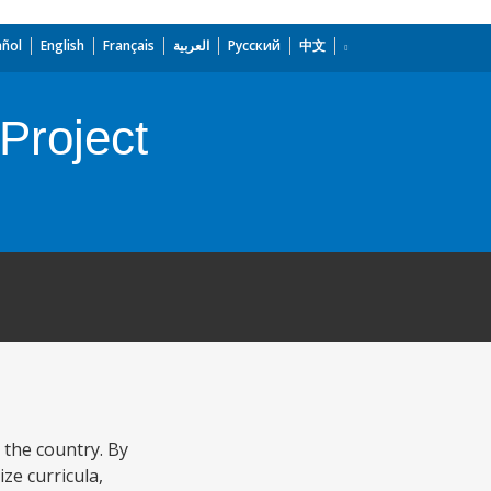
añol
English
Français
العربية
Русский
中文
Project
 the country. By
ze curricula,