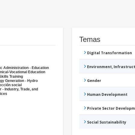
Temas
Digital Transformation
Environment, Infrastru
ic Administration - Education
nical-Vocational Education
Skills Training
Gender
gy Generation - Hydro
ección social
r - Industry, Trade, and
ices
Human Development
Private Sector Develop
Social Sustainability