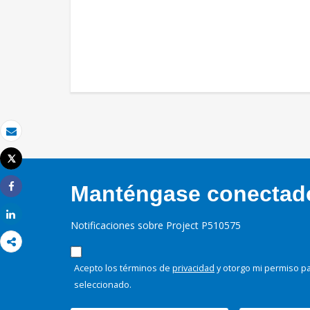
Correo electrónico
Tweet
Imprimir
Manténgase conectado,
Share
Share
Notificaciones sobre Project P510575
Acepto los términos de
privacidad
y otorgo mi permiso pa
seleccionado.