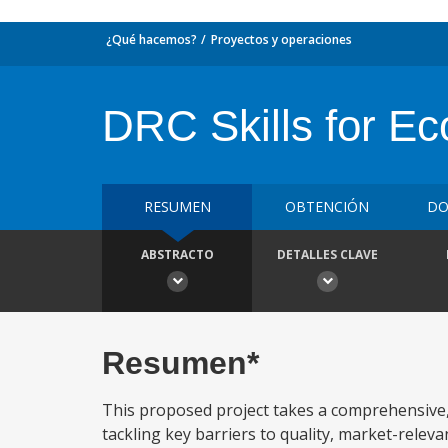
¿Qué hacemos?
Proyectos y operaciones
DRC Skills for Ec
RESUMEN
OBTENCIÓN
DO
ABSTRACTO
DETALLES CLAVE
Resumen*
This proposed project takes a comprehensive, 
tackling key barriers to quality, market-releva