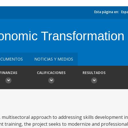
Esta página en:
Esp
onomic Transformation 
CUMENTOS
NOTICIAS Y MEDIOS
FINANZAS
CALIFICACIONES
RESULTADOS
multisectoral approach to addressing skills development in
nt training, the project seeks to modernize and professionali