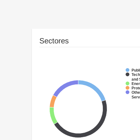
Sectores
Publ
Tech
and 
Ener
Prot
Othe
Serv