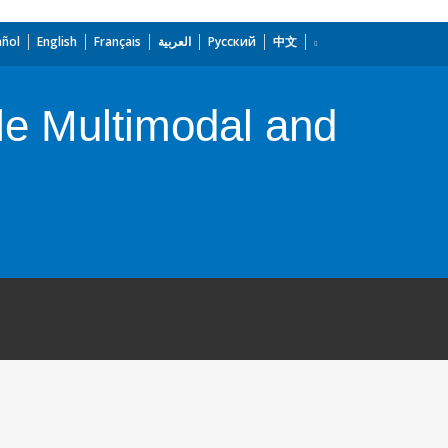
añol
English
Français
العربية
Русский
中文
le Multimodal and