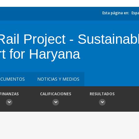
Esta página en:
Esp
il Project - Sustainab
rt for Haryana
CUMENTOS
NOTICIAS Y MEDIOS
FINANZAS
CALIFICACIONES
RESULTADOS