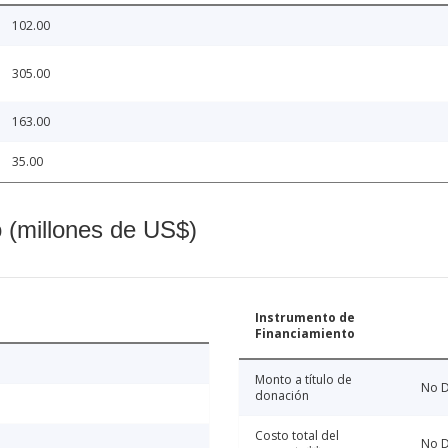
102.00
305.00
163.00
35.00
o (millones de US$)
Instrumento de
Financiamiento
Monto a título de
No D
donación
Costo total del
No D