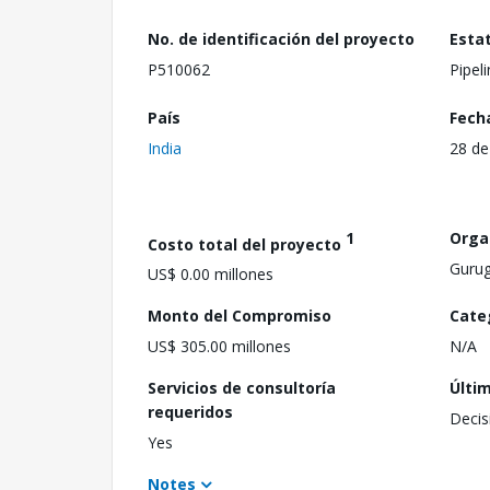
No. de identificación del proyecto
Esta
P510062
Pipel
País
Fech
India
28 de
1
Orga
Costo total del proyecto
Gurug
US$ 0.00 millones
Monto del Compromiso
Cate
US$ 305.00 millones
N/A
Servicios de consultoría
Últi
requeridos
Decis
Yes
Notes