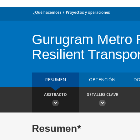
¿Qué hacemos?
Proyectos y operaciones
Gurugram Metro Ra
Resilient Transpo
RESUMEN
OBTENCIÓN
DO
ABSTRACTO
DETALLES CLAVE
Resumen*