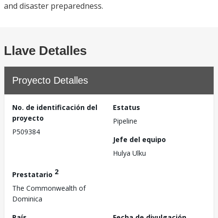
and disaster preparedness.
Llave Detalles
Proyecto Detalles
No. de identificación del
Estatus
proyecto
Pipeline
P509384
Jefe del equipo
Hulya Ulku
2
Prestatario
The Commonwealth of
Dominica
País
Fecha de divulgación