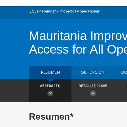
¿Qué hacemos?
Proyectos y operaciones
Mauritania Improv
Access for All Op
RESUMEN
OBTENCIÓN
DO
ABSTRACTO
DETALLES CLAVE
Resumen*