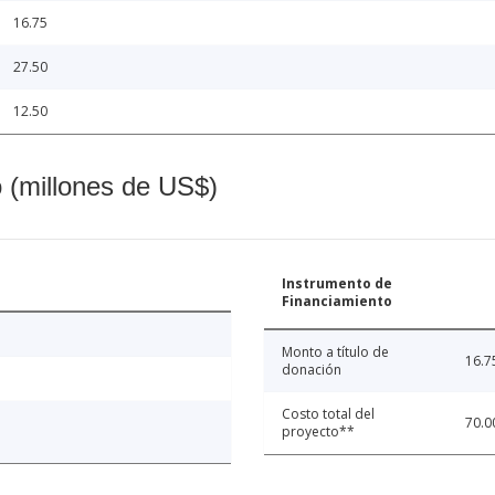
16.75
27.50
12.50
o (millones de US$)
Instrumento de
Financiamiento
Monto a título de
16.7
donación
Costo total del
70.0
proyecto**