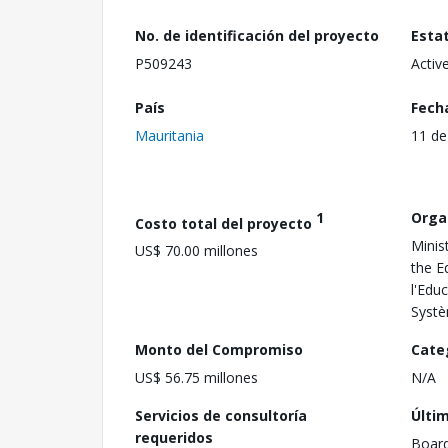
No. de identificación del proyecto
Esta
P509243
Activ
País
Fech
Mauritania
11 de
1
Orga
Costo total del proyecto
Minis
US$ 70.00 millones
the E
l'Edu
Systè
Monto del Compromiso
Cate
US$ 56.75 millones
N/A
Servicios de consultoría
Últi
requeridos
Boar