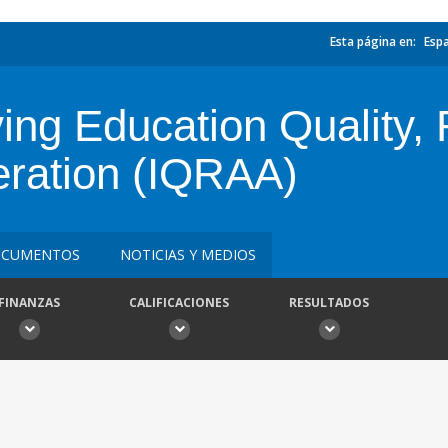
Esta página en:
Esp
ing Education Quality, 
eration (IQRAA)
CUMENTOS
NOTICIAS Y MEDIOS
FINANZAS
CALIFICACIONES
RESULTADOS