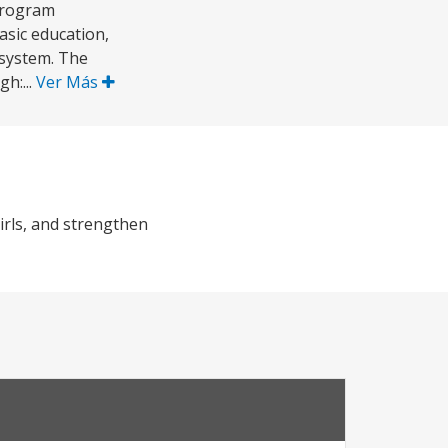
program
asic education,
 system. The
h:...
Ver Más
irls, and strengthen