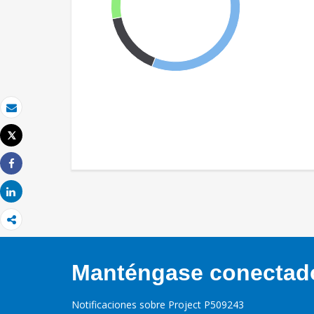
Correo electrónico
Tweet
Imprimir
Share
Share
Manténgase conectado,
Notificaciones sobre Project P509243