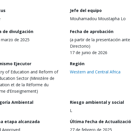
tus
Jefe del equipo
e
Mouhamadou Moustapha Lo
a de divulgación
Fecha de aprobación
 marzo de 2025
(a partir de la presentación ante 
Directorio)
17 de junio de 2026
nismo Ejecutor
Región
try of Education and Reform of
Western and Central Africa
ducation Sector (Ministère de
cation et de la Réforme du
me d’Enseignement)
goría Ambiental
Riesgo ambiental y social
L
ma etapa alcanzada
Última Fecha de Actualizaci
d Approved
27 de febrero de 2025