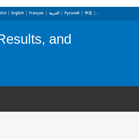
añol
English
Français
العربية
Русский
中文
Results, and