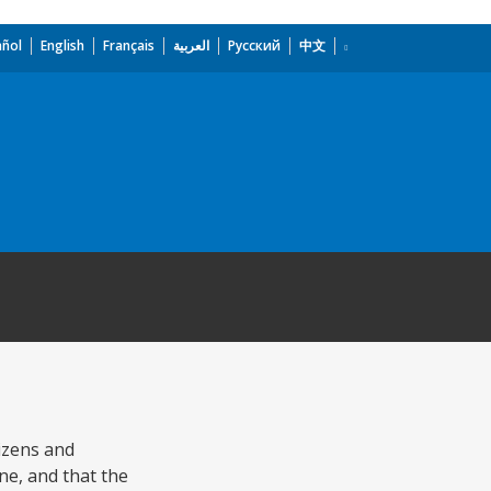
añol
English
Français
العربية
Русский
中文
tizens and
ine, and that the