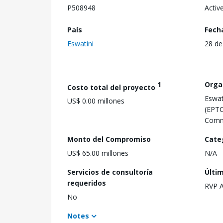
P508948
Activ
País
Fech
Eswatini
28 de
1
Orga
Costo total del proyecto
Eswat
US$ 0.00 millones
(EPTC
Comm
Monto del Compromiso
Cate
US$ 65.00 millones
N/A
Servicios de consultoría
Últi
requeridos
RVP 
No
Notes