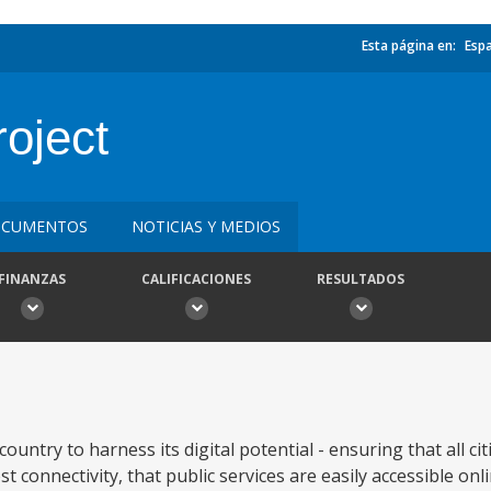
Esta página en:
Esp
roject
CUMENTOS
NOTICIAS Y MEDIOS
FINANZAS
CALIFICACIONES
RESULTADOS
country to harness its digital potential - ensuring that all ci
t connectivity, that public services are easily accessible onl