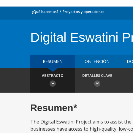
¿Qué hacemos?
Proyectos y operaciones
Digital Eswatini P
RESUMEN
OBTENCIÓN
DO
ABSTRACTO
DETALLES CLAVE
Resumen*
The Digital Eswatini Project aims to assist the 
businesses have access to high-quality, low-cos