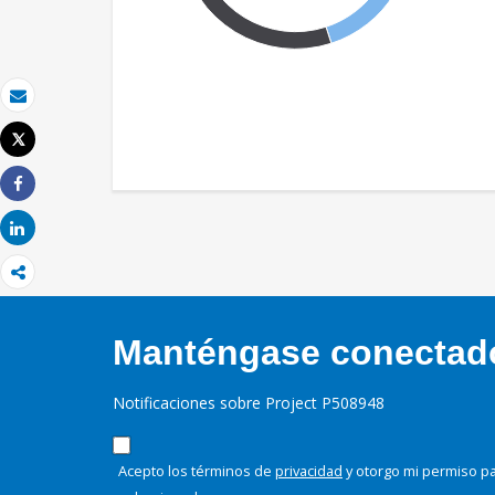
Correo electrónico
Tweet
Imprimir
Share
Share
Manténgase conectado,
Notificaciones sobre Project P508948
Acepto los términos de
privacidad
y otorgo mi permiso pa