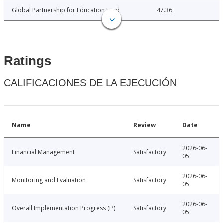
Global Partnership for Education Fund
47.36
Ratings
CALIFICACIONES DE LA EJECUCIÓN
Name
Review
Date
2026-06-
Financial Management
Satisfactory
05
2026-06-
Monitoring and Evaluation
Satisfactory
05
2026-06-
Overall Implementation Progress (IP)
Satisfactory
05