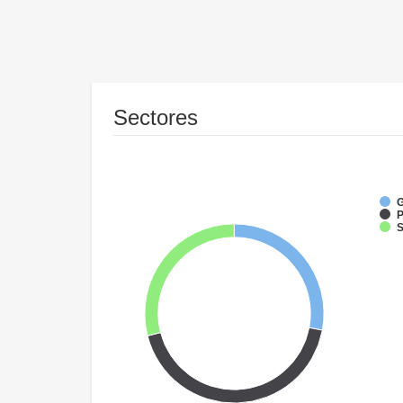
Sectores
P
S