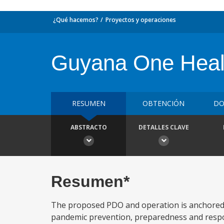
¿Qué hacemos?
Proyectos y operaciones
Guyana One Healt
RESUMEN
OBTENCIÓN
DO
ABSTRACTO
DETALLES CLAVE
Resumen*
The proposed PDO and operation is anchored 
pandemic prevention, preparedness and respo