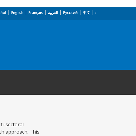
añol
English
Français
العربية
Русский
中文
i-sectoral
th approach. This