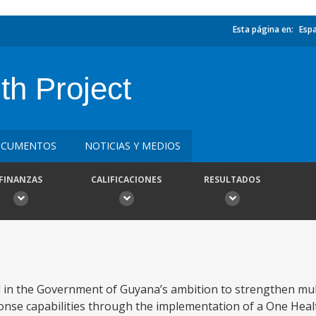
Esta página en:
Esp
h Project
CUMENTOS
NOTICIAS Y MEDIOS
FINANZAS
CALIFICACIONES
RESULTADOS
in the Government of Guyana’s ambition to strengthen mult
nse capabilities through the implementation of a One Heal