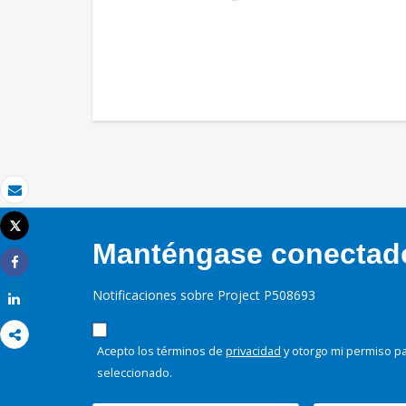
Correo electrónico
Tweet
Imprimir
Manténgase conectado,
Share
Notificaciones sobre Project P508693
Share
Acepto los términos de
privacidad
y otorgo mi permiso pa
seleccionado.