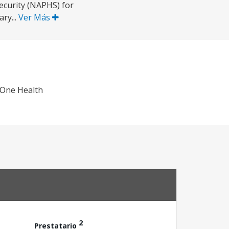
Security (NAPHS) for
ry...
Ver Más
 One Health
2
Prestatario