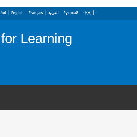
añol
English
Français
العربية
Русский
中文
for Learning