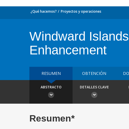
¿Qué hacemos?
Proyectos y operaciones
Windward Islands 
Enhancement
RESUMEN
OBTENCIÓN
DO
ABSTRACTO
DETALLES CLAVE
Resumen*