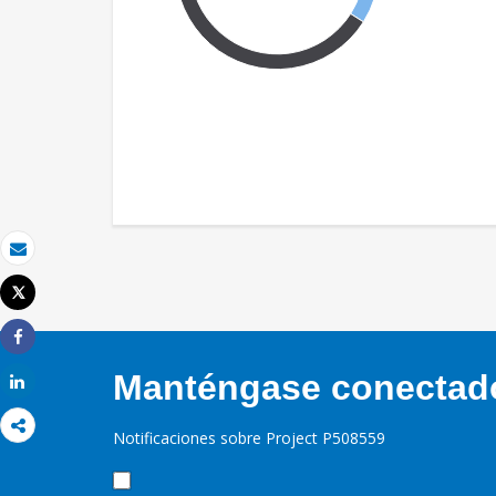
Correo electrónico
Tweet
Imprimir
Share
Manténgase conectado,
Share
Notificaciones sobre Project P508559