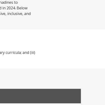
nadines to
d in 2024. Below
ve, inclusive, and
 curricula; and (iii)