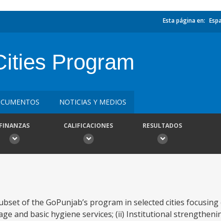
Esta página en:
Esp
Cities Program
CUMENTOS
NOTICIAS Y MEDIOS
FINANZAS
CALIFICACIONES
RESULTADOS
set of the GoPunjab’s program in selected cities focusing 
ge and basic hygiene services; (ii) Institutional strengtheni