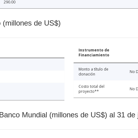
290.00
o (millones de US$)
Instrumento de
Financiamiento
Monto a título de
No D
donación
Costo total del
No D
proyecto**
Banco Mundial (millones de US$) al 31 de 