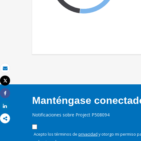
Correo electrónico
Tweet
Imprimir
Manténgase conectado,
Share
Share
Notificaciones sobre Project P508094
Acepto los términos de
privacidad
y otorgo mi permiso pa