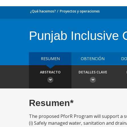
¿Qué hacemos?
Proyectos y operaciones
Punjab Inclusive 
RESUMEN
OBTENCIÓN
DO
ABSTRACTO
DETALLES CLAVE
Resumen*
The proposed PforR Program will support a sub
(i) Safely managed water, sanitation and draina