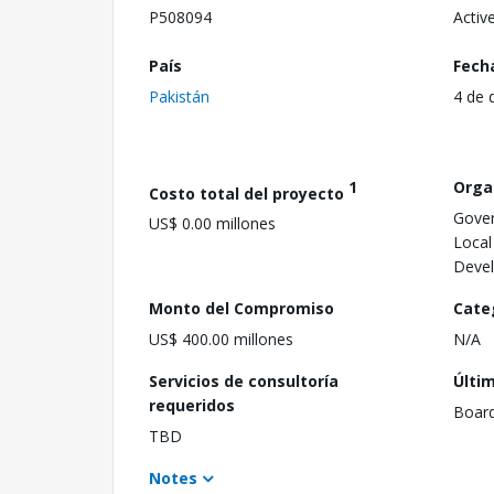
P508094
Activ
País
Fech
Pakistán
4 de 
1
Orga
Costo total del proyecto
Gover
US$ 0.00 millones
Loca
Deve
Monto del Compromiso
Cate
US$ 400.00 millones
N/A
Servicios de consultoría
Últi
requeridos
Boar
TBD
Notes