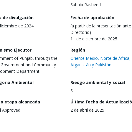
e
Suhaib Rasheed
a de divulgación
Fecha de aprobación
diciembre de 2024
(a partir de la presentación ante 
Directorio)
11 de diciembre de 2025
nismo Ejecutor
Región
nment of Punjab, through the
Oriente Medio, Norte de África,
l Government and Community
Afganistán y Pakistán
lopment Department
goría Ambiental
Riesgo ambiental y social
S
ma etapa alcanzada
Última Fecha de Actualizaci
d Approved
2 de abril de 2025