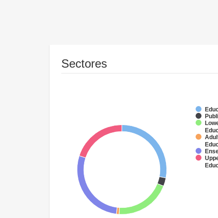
Sectores
Educ
Publ
Lowe
Educ
Adul
Educ
Ense
Uppe
Educ