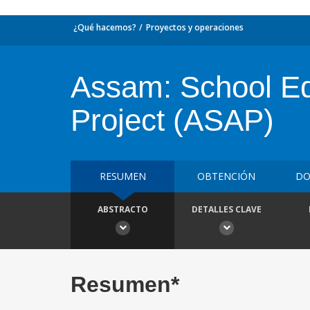
¿Qué hacemos?
Proyectos y operaciones
Assam: School Ed
Project (ASAP)
RESUMEN
OBTENCIÓN
DO
ABSTRACTO
DETALLES CLAVE
Resumen*