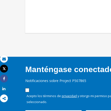
Correo electrónico
Manténgase conectado,
Tweet
Imprimir
Notificaciones sobre Project P507865
Share
Share
Acepto los términos de
privacidad
y otorgo mi permiso pa
seleccionado.