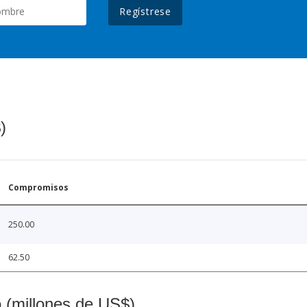
Regístrese
)
Compromisos
250.00
62.50
o (millones de US$)