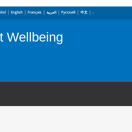
añol
English
Français
العربية
Русский
中文
t Wellbeing