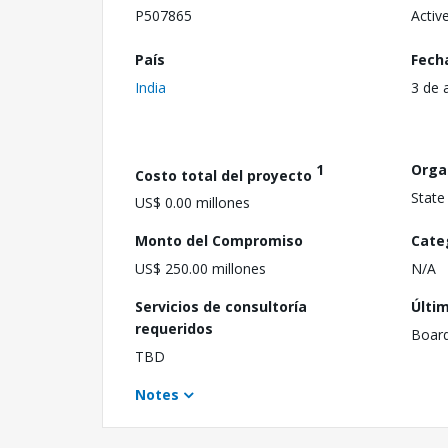
P507865
Activ
País
Fech
India
3 de 
1
Orga
Costo total del proyecto
State
US$ 0.00 millones
Monto del Compromiso
Cate
US$ 250.00 millones
N/A
Servicios de consultoría
Últi
requeridos
Boar
TBD
Notes