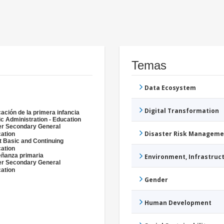
Temas
Data Ecosystem
Digital Transformation
ación de la primera infancia
ic Administration - Education
r Secondary General
Disaster Risk Manageme
ation
t Basic and Continuing
ation
ñanza primaria
Environment, Infrastru
r Secondary General
ation
Gender
Human Development