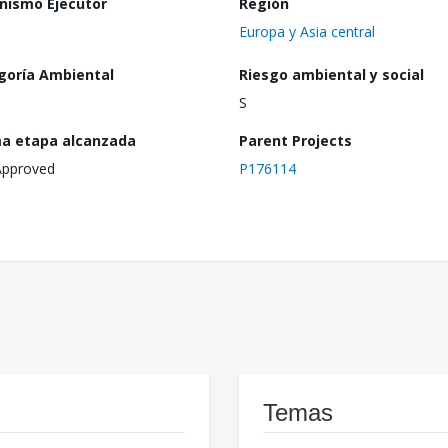
nismo Ejecutor
Región
Europa y Asia central
goría Ambiental
Riesgo ambiental y social
S
ma etapa alcanzada
Parent Projects
Approved
P176114
Temas