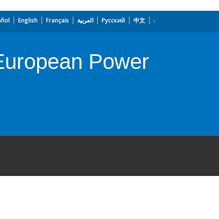
añol
English
Français
العربية
Русский
中文
 European Power