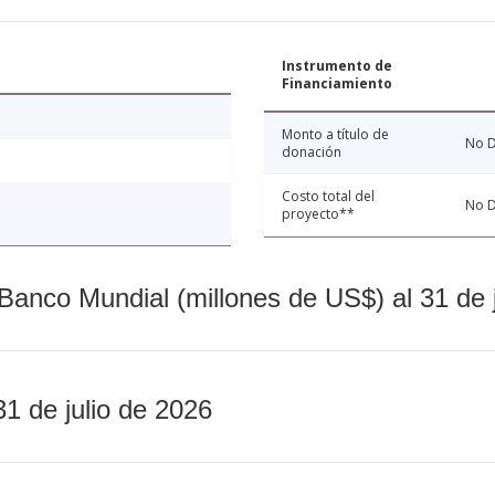
Instrumento de
Financiamiento
Monto a título de
No D
donación
Costo total del
No D
proyecto**
Banco Mundial (millones de US$) al 31 de 
31 de julio de 2026