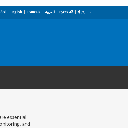
añol
English
Français
العربية
Русский
中文
re essential,
monitoring, and