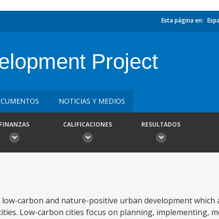
Esta página en:
Esp
lopment Project
CUMENTOS
NOTICIAS Y MEDIOS
FINANZAS
CALIFICACIONES
RESULTADOS
f low-carbon and nature-positive urban development which a
 cities. Low-carbon cities focus on planning, implementing, 