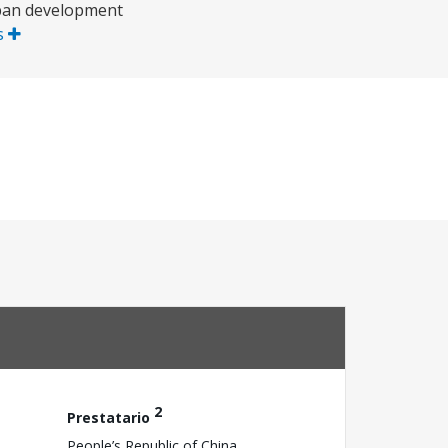
urban development
s
2
Prestatario
People’s Republic of China