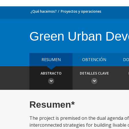
¿Qué hacemos?
Proyectos y operaciones
Green Urban Deve
RESUMEN
OBTENCIÓN
DO
ABSTRACTO
DETALLES CLAVE
Resumen*
The project is premised on the dual agenda o
interconnected strategies for building livable