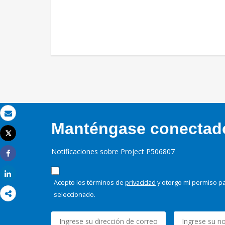
Correo electrónico
Manténgase conectado,
Tweet
Imprimir
Notificaciones sobre Project P506807
Share
Share
Acepto los términos de
privacidad
y otorgo mi permiso pa
seleccionado.