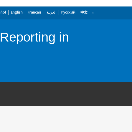
añol
English
Français
العربية
Русский
中文
Reporting in