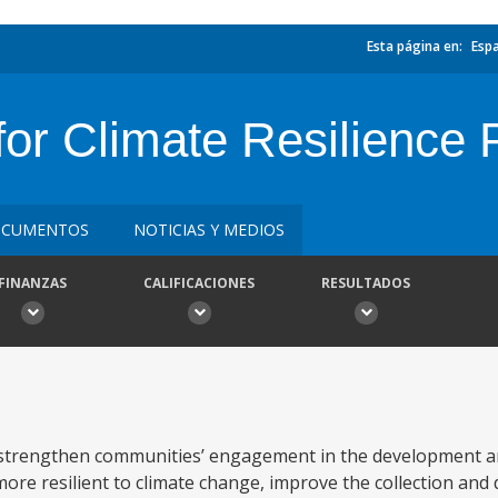
Esta página en:
Esp
 for Climate Resilience 
CUMENTOS
NOTICIAS Y MEDIOS
FINANZAS
CALIFICACIONES
RESULTADOS
to strengthen communities’ engagement in the development
re resilient to climate change, improve the collection and 