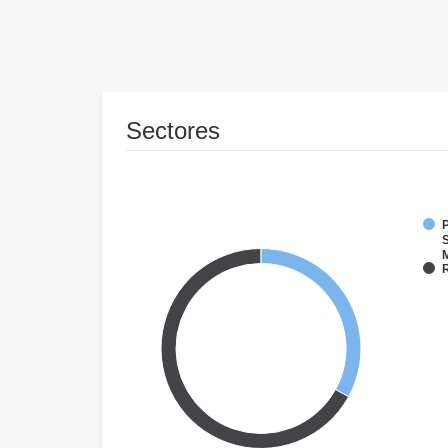
Sectores
P
S