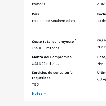
P505581
Activ
País
Fech
Eastern and Southern Africa
13 de
1
Orga
Costo total del proyecto
Nile 
US$ 0.00 millones
Monto del Compromiso
Cate
US$ 3.00 millones
N/A
Servicios de consultoría
Últi
requeridos
CD A
TBD
Notes