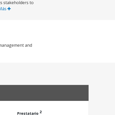
s stakeholders to
 Más
he management and
2
Prestatario