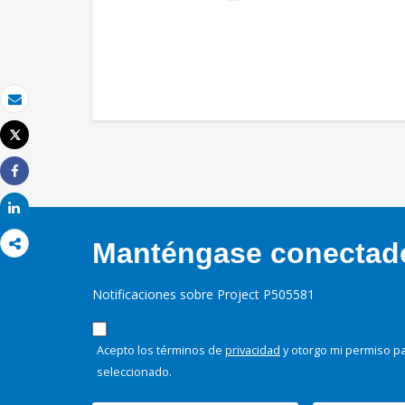
Correo electrónico
Tweet
Imprimir
Share
Share
Manténgase conectado,
Notificaciones sobre Project P505581
Acepto los términos de
privacidad
y otorgo mi permiso pa
seleccionado.