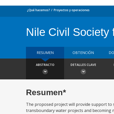
¿Qué hacemos?
Proyectos y operaciones
Nile Civil Society
RESUMEN
OBTENCIÓN
DO
ABSTRACTO
DETALLES CLAVE
Resumen*
The proposed project will provide support 
transboundary water projects and becoming mo