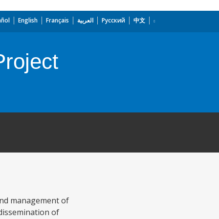
añol
English
Français
العربية
Русский
中文
Project
 and management of
dissemination of