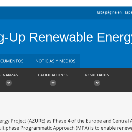
Esta página en:
Esp
ng-Up Renewable Energy
CUMENTOS
NOTICIAS Y MEDIOS
FINANZAS
CALIFICACIONES
RESULTADOS
ergy Project (AZURE) as Phase 4 of the Europe and Central
ultiphase Programmatic Approach (MPA) is to enable renew