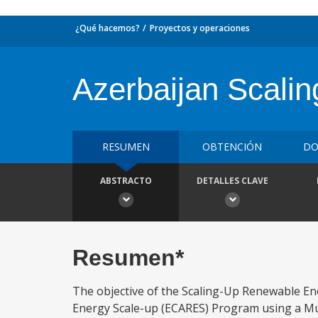
¿Qué hacemos?
Proyectos y operaciones
Azerbaijan Scali
RESUMEN
OBTENCIÓN
DO
ABSTRACTO
DETALLES CLAVE
Resumen*
The objective of the Scaling-Up Renewable En
Energy Scale-up (ECARES) Program using a M