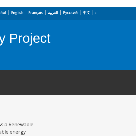
añol
English
Français
العربية
Русский
中文
 Project
 Asia Renewable
able energy