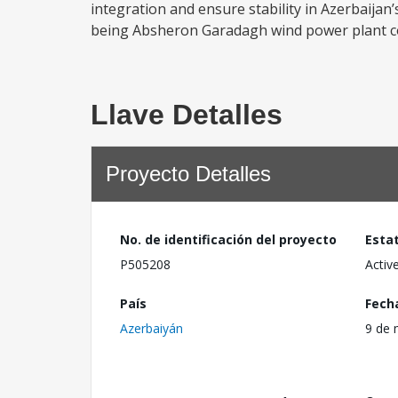
integration and ensure stability in Azerbaija
being Absheron Garadagh wind power plant c
Llave Detalles
Proyecto Detalles
No. de identificación del proyecto
Esta
P505208
Activ
País
Fech
Azerbaiyán
9 de 