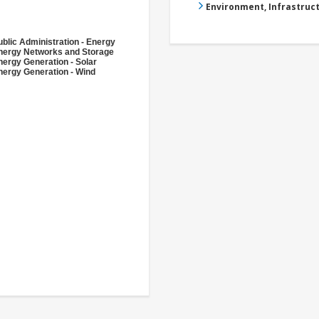
Environment, Infrastru
ublic Administration - Energy
nergy Networks and Storage
nergy Generation - Solar
nergy Generation - Wind