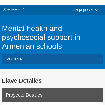
¿Qué hacemos?
Esta página en:
ES
dropdown
Mental health and
psychosocial support in
Armenian schools
Llave Detalles
Proyecto Detalles