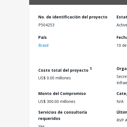
No. de identificación del proyecto
Esta
P504253
Activ
País
Fech
Brasil
10 de
1
Orga
Costo total del proyecto
Secre
US$ 0.00 millones
Infra
Monto del Compromiso
Cate
US$ 300.00 millones
N/A
Servicios de consultoría
Últi
requeridos
RVP 
Yes