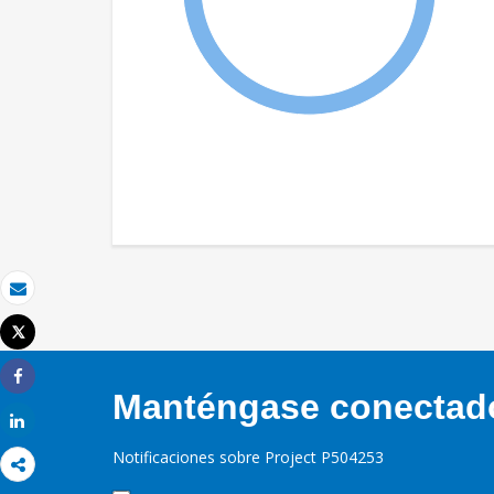
Correo electrónico
Tweet
Imprimir
Share
Manténgase conectado,
Share
Notificaciones sobre Project P504253