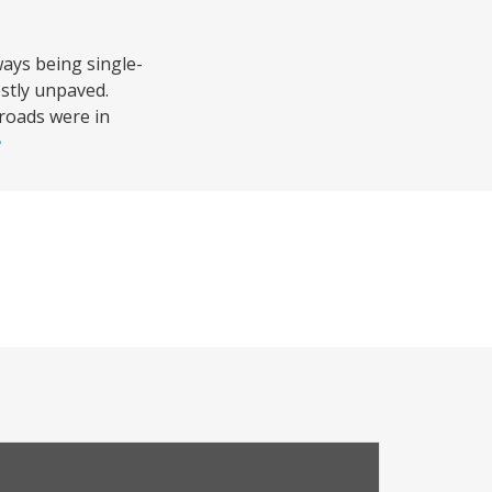
ways being single-
stly unpaved.
roads were in