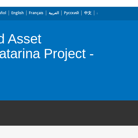
añol
English
Français
العربية
Русский
中文
d Asset
arina Project -