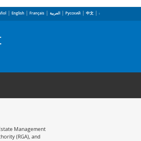
añol
English
Français
العربية
Русский
中文
t
l Estate Management
hority (RGA), and