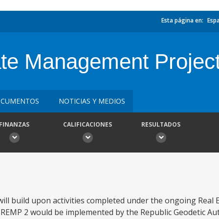
Esta página en:
Esp
te Management Projec
CUMENTOS
NOTICIAS Y MEDIOS
FINANZAS
CALIFICACIONES
RESULTADOS
ill build upon activities completed under the ongoing Rea
g. REMP 2 would be implemented by the Republic Geodetic Aut