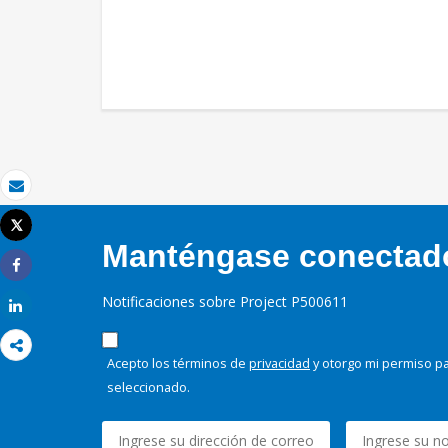
Correo electrónico
Tweet
Imprimir
Manténgase conectado,
Share
Notificaciones sobre Project P500611
Share
Acepto los términos de
privacidad
y otorgo mi permiso pa
seleccionado.