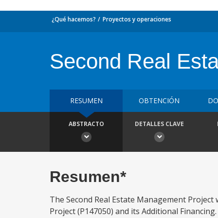
¿Qué hacemos?
Proyectos y operaciones
Second Real Esta
RESUMEN
OBTENCIÓN
DO
ABSTRACTO
DETALLES CLAVE
Resumen*
The Second Real Estate Management Project w
Project (P147050) and its Additional Financin