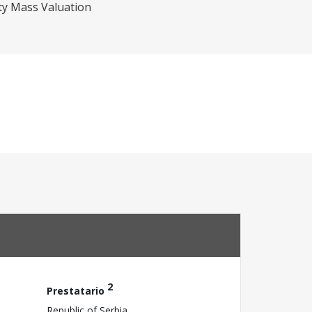
ty Mass Valuation
2
Prestatario
Republic of Serbia